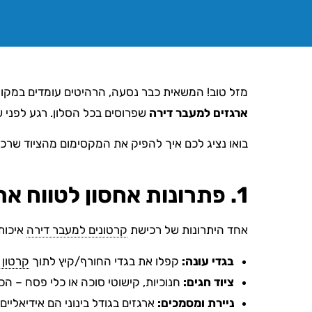
מזל טוב! המשאית כבר נסעה, הרהיטים עומדים במקו
ארגזים למעבר דירה
שפרוסים בכל הסלון. רגע לפני ש
בואו נציג לכם איך להפיק את המקסימום מהציוד שרכשתם ב-Packing Station, בין אם על ידי שימוש חוזר חכם, תרומה לקהילה או יצירה 
1. פתרונות אחסון לטווח ארוך: הסדר מתחיל עכשיו
אחד היתרונות של רכישת
קרטונים למעבר דירה
איכותי
בגדי עונה:
קפלו את בגדי החורף/קיץ לתוך
קרטון 
ציוד חגים:
חנוכיות, קישוטי סוכה או כלי פסח – הכ
ניירת ומסמכים:
ארגזים בגודל בינוני הם אידיאליי