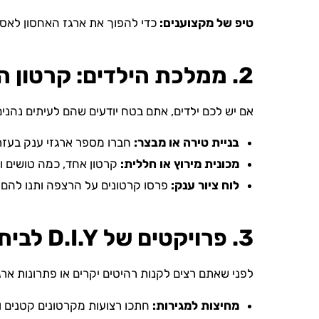
טיפ של מקצוענים:
כדי להפוך את ארגז האחסון לאסתט
2. ממלכת הילדים: קרטון הוא הצעצוע הטוב בעולם
אם יש לכם ילדים, אתם בטח יודעים שהם לעיתים נה
בניית טירה או מבצר:
חברו מספר ארגזי ענק בעז
מכונית מירוץ או חללית:
קרטון אחד, כמה טושים ו
לוח ציור ענק:
פרסו קרטונים על הרצפה ותנו להם 
3. פרויקטים של D.I.Y לבית החדש
לפני שאתם רצים לקנות רהיטים יקרים או פתרונות ארגו
מחיצות למגירות:
חתכו רצועות מקרטונים קטנים ו