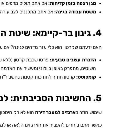
מגן רצפה בזמן קדיחות:
אם אתם תולים מדפים או ת
משטח עבודה בגינה:
אם אתם מתכננים לצבוע רהיט
4. גינון בר-קיימא: שיטת הקרטון לגינה משגשגת
האם ידעתם שקרטון הוא כלי עזר מדהים לגינה? אם ע
הדברת עשבים טבעית:
פרסו שכבת קרטון (ללא ש
השוטים, מתפרק באופן ביולוגי ומעשיר את האדמה ב
קומפוסט:
קרטון חתוך לחתיכות קטנות נחשב ל"חו
5. החשיבות הסביבתית: למה מיחזור הוא קריטי?
שימוש חוזר ב
ארגזים למעבר דירה
הוא לא רק חיסכון 
כאשר אתם בוחרים להעביר את הארגזים הלאה או למחזר