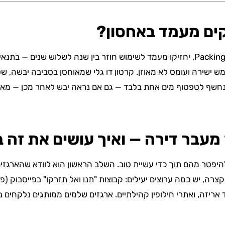
קים מעמד באחסון?
ארגזי קרטון איכותיים, כמו אלה שנמכרים ב-Packing Station, יחזיקו מעמד לשימוש חוזר בין
ישירה ועומס לא מאוזן. קרטון דו גלי שמאוחסן בסביבה יבשה, שטוח 
עבר דירה — ואיך עושים את זה ב
יפטר מהם תוך כדי עשיית טוב. השלב הראשון הוא לוודא שהארגזים 
ה, יש כמה ערוצים יעילים: קבוצות "תנו ואל תזרקו" בפייסבוק (פ
ד אריזה, ואתרי חילופין קהילתיים. ארגזים שלמים ממותגים נלקחי