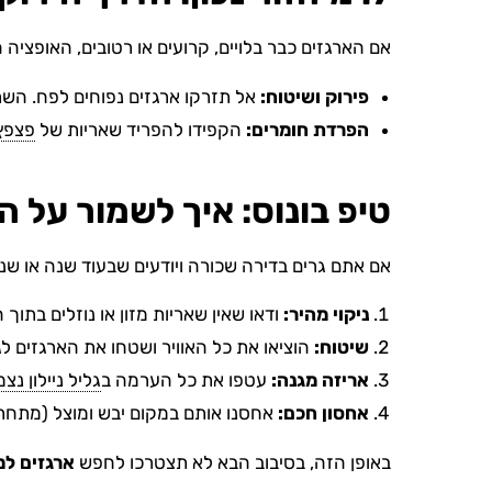
אם הארגזים כבר בלויים, קרועים או רטובים, האופציה ה
פירוק ושיטוח:
אל תזרקו ארגזים נפוחים לפח. השת
הפרדת חומרים:
הקפידו להפריד שאריות של
פצפץ
טיפ בונוס: איך לשמור על 
אם אתם גרים בדירה שכורה ויודעים שבעוד שנה או שנת
ניקוי מהיר:
ודאו שאין שאריות מזון או נוזלים בתוך 
שיטוח:
הוציאו את כל האוויר ושטחו את הארגזים לג
אריזה מגנה:
עטפו את כל הערמה ב
גליל ניילון נצ
אחסון חכם:
אחסנו אותם במקום יבש ומוצל (מתחת 
באופן הזה, בסיבוב הבא לא תצטרכו לחפש
ארגזים למ