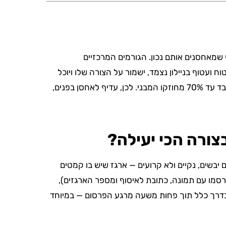
 שנה לשלוש שנים — בתנאי שמאחסנים אותם נכון. הגורמים המרכזיים
ועטוף בניילון נצמד, ישמור על הצורה שלו ויוכל
לשאת משקל מחדש ללא בעיה. לעומת זאת, קרטון שנחשף לטפטוף מים אחת בלבד — גם אם נראה יבש לאחר מכן — מאבד עד 70% מחוזקו המבני. לכן, עדיף לאחסן בפנים,
צורה הכי יעילה?
יבשים, נקיים ולא קרועים — ארגז שיש בו קמטים
רסמו עם תמונה, כתובת לאיסוף ומספר הארגזים),
ם בדרך כלל תוך פחות משעה מרגע הפרסום — במיוחד