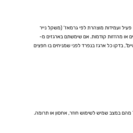
תם. ארגז חדש מ-Packing Station מגיע עם דופן שלמה, דבק פעיל ועמידות מוצהרת לפי גרמאז' (משקל נייר
ם או מהזזות קודמות. אם שימשתם בארגזים מ-
קראיים", בדקו כל ארגז בנפרד לפני שמניחים בו חפצים
בדירה ממוצעת בישראל (3–4 חדרים) משתמשים בין 40 ל-80 ארגזים. לאחר הפריקה, בדרך כלל נשארים כ-60%–70% מהם במצב שמיש לשימוש חוזר, אחסון או תרומה.