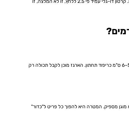
: לפריטים שבירים אין פשרות. קרטון חד-גלי אינו מסוגל לעמוד בלחץ האנכי של ארגזים שנערמים מעליו. קרטון דו-גלי עמיד פי 2.5 ללחץ, זו לא המלצה, זו
רמים?
לפני שנוגעים בפריט הראשון הכינו את הארגז. הדביקו סרט הדבקה בתצורת H בתחתית. הניחו שכבת נייר מקומט בגובה 5–6 ס"מ כריפוד תחתון. הארגז מוכן לקבל תכולה רק
מוגן מספיק. המטרה היא להפוך כל פריט ל"כדור"