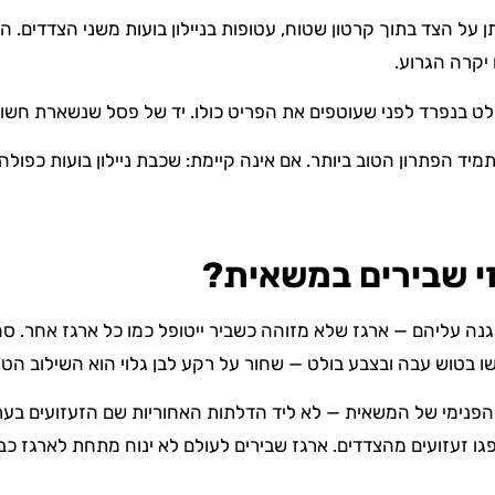
 על הצד בתוך קרטון שטוח, עטופות בניילון בועות משני הצדדים. ה
יקרה הגרוע.
ט בנפרד לפני שעוטפים את הפריט כולו. יד של פסל שנשארת חשופ
ד הפתרון הטוב ביותר. אם אינה קיימת: שכבת ניילון בועות כפולה, 
זי שבירים במשאית?
גנה עליהם — ארגז שלא מזוהה כשביר ייטופל כמו כל ארגז אחר. סמנ
 בטוש עבה ובצבע בולט — שחור על רקע לבן גלוי הוא השילוב הטוב
פנימי של המשאית — לא ליד הדלתות האחוריות שם הזעזועים בעת פת
יספגו זעזועים מהצדדים. ארגז שבירים לעולם לא ינוח מתחת לארגז