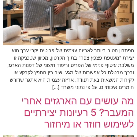
הפתרון הטוב ביותר לאריזה עצמית של פריטים יקרי ערך הוא
יצירת "מעטפת פצפץ צפה" בתוך הקרטון, מכיוון שטכניקה זו
משלבת עיטוף פנימי של הפריט וריפוד חיצוני של דפנות הארגז,
ובכך מבטלת כל אפשרות של מגע ישיר בין החפץ לקרקע או
לקירות המשאית בעת תנודה. אריזה עצמית היא אתגר שדורש
חומרים איכותיים. על פי נתוני משרד […]
מה עושים עם הארגזים אחרי
המעבר? 5 רעיונות יצירתיים
לשימוש חוזר או מיחזור