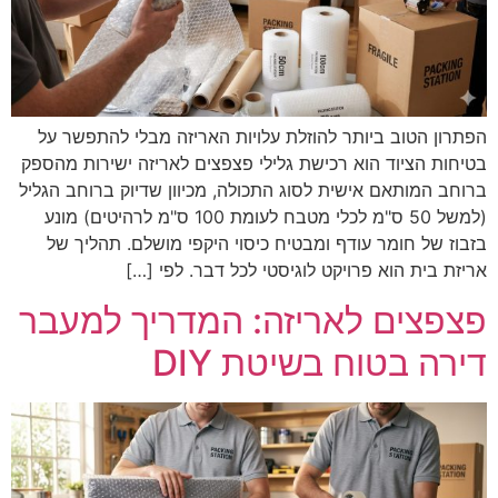
הפתרון הטוב ביותר להוזלת עלויות האריזה מבלי להתפשר על
בטיחות הציוד הוא רכישת גלילי פצפצים לאריזה ישירות מהספק
ברוחב המותאם אישית לסוג התכולה, מכיוון שדיוק ברוחב הגליל
(למשל 50 ס"מ לכלי מטבח לעומת 100 ס"מ לרהיטים) מונע
בזבוז של חומר עודף ומבטיח כיסוי היקפי מושלם. תהליך של
אריזת בית הוא פרויקט לוגיסטי לכל דבר. לפי […]
פצפצים לאריזה: המדריך למעבר
דירה בטוח בשיטת DIY