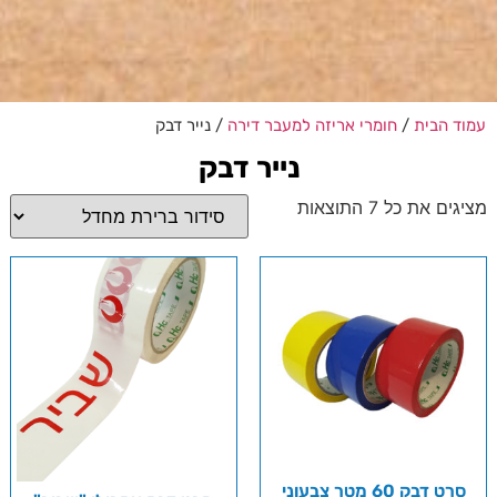
עמוד הבית
/
חומרי אריזה למעבר דירה
/ נייר דבק
נייר דבק
מציגים את כל ⁦7⁩ התוצאות
סרט דבק 60 מטר צבעוני