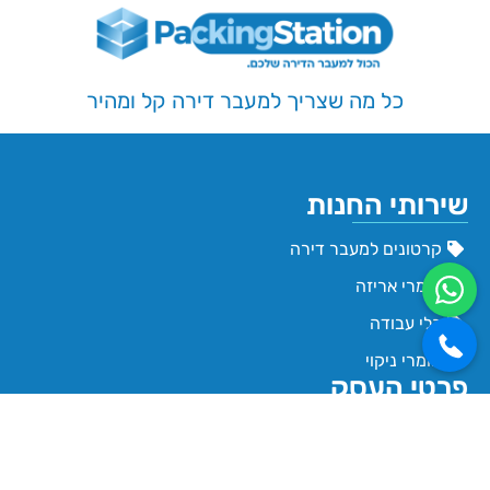
כל מה שצריך למעבר דירה קל ומהיר
שירותי החנות
קרטונים למעבר דירה
חומרי אריזה
כלי עבודה
חומרי ניקוי
פרטי העסק
טלפון החנות: 03-3818466
Packingstation0@gmail.com