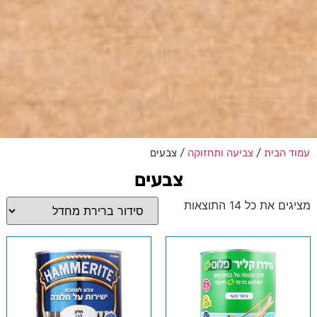
עמוד הבית
/
צביעה ותחזוקה
/ צבעים
צבעים
מציגים את כל ⁦14⁩ התוצאות