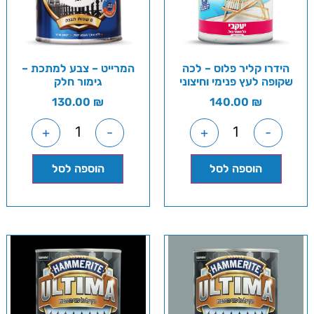
הידרו קליר פלוס – לכה
המרייט – צבע למתכת –
שקופה לעץ פנימי וחיצוני
גימור חלק
130.00
₪
140.00
₪
+
-
+
-
הוספה לסל
הוספה לסל