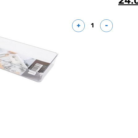
24.
+
-