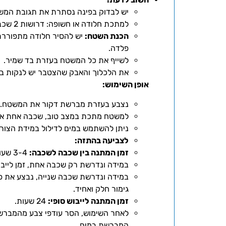
יש לבדוק בפינה נסתרת את תגובת המשט
למתכת חלודה או חשופה: דרושות 2 שכבות צבע נדיבות.
הכנת השטח:
יש להסיר חלודה מתפורר
פלדה.
לשייף את כל המשטח בעזרת בד שמיר.
את הלכלוך והאבק שהצטבר יש לנקות בעזרת מדלל 21
אופן השימוש:
נצבע בעזרת מברשת דקור את המשטח.
למשטח מתכת במצב טוב, שכבה אחת אמ
ניתן להשתמש במים לדילול במידת הצור
לצביעה בהתזה:
זמן המתנה בין שכבה לשכבה:
3-4 שעות.
במידה ונדרשת רק שכבה אחת, זמן לייבוש סופי: 
במידה ונדרשת שכבה שנייה, נבצע את פ
גימור חלק ואחיד.
זמן המתנה לייבוש סופי:
24 שעות.
לאחר השימוש, הסר עודפי צבע מהמברשת
המברשת במים.