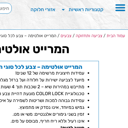
קטגוריות ראשיות
אזורי חלוקה
עמוד הבית
/
צביעה ותחזוקה
/
צבעים
/ המרייט אולטימה – צבע לכל סוג
המרייט אולטי
המרייט אולטימה – צבע לכל סוגי 
עמידות חיצונית מרשימה של 12 שנים!
מיועד לצביעה ישירות על חלודה ועל ברזל מגלוון
מתייבש במהירות שיא – 2 שכבות תוך 4 שעות בלבד!
טכנולוגיית COLOR LOCK מונעת דהיית צבע ושומרת על מראה חדש לאורך זמן.
עמידות גבוהה למכות ושריטות לשמירה על אי
גמיש במיוחד, אינו נסדק או מתפוצץ.
זמין בשני גימורים אלגנטיים: משי או מט.
אינו רעיל וללא ריח חריף, מבוסס על מים.
חשוב לדעת!