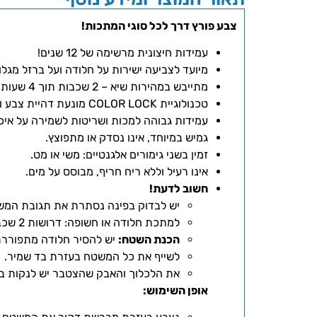
צבע פורץ דרך לכל סוגי המתכות!
עמידות חיצונית מרשימה של 12 שנים!
מיועד לצביעה ישירות על חלודה ועל ברזל מגלוו
מתייבש במהירות שיא – 2 שכבות תוך 4 שעות בלבד!
טכנולוגיית COLOR LOCK מונעת דהיית צבע ושומרת על מראה חדש לאורך זמן.
עמידות גבוהה למכות ושריטות לשמירה על אי
גמיש במיוחד, אינו נסדק או מתפוצץ.
זמין בשני גימורים אלגנטיים: משי או מט.
אינו רעיל וללא ריח חריף, מבוסס על מים.
חשוב לדעת!
יש לבדוק בפינה נסתרת את תגובת המש
למתכת חלודה או חשופה: דרושות 2 שכבות צבע נדיבות.
הכנת השטח:
יש להסיר חלודה מתפורר
לשייף את כל המשטח בעזרת בד שמיר.
את הלכלוך והאבק שהצטבר יש לנקות בעזרת מדלל 21
אופן השימוש: