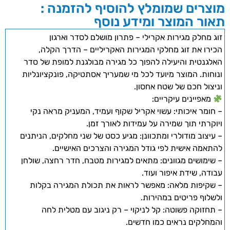
מוצרים שמומלץ להוסיף להזמנה :
תאור המוצר ומידע נוסף
זוג מחלק מגירות אקרילי – פתרון מושלם לסדר וארגון
הכירו את זוג מחלקי המגירות האקריליים – הדרך הקלה,
האלגנטית והיעילה להפוך כל מגירה מבולגנת למופת של סדר
ונוחות. המוצר מיועד לכל מי שמעריך אסתטיקה, פונקציונליות
וניצול חכם של שטח אחסון.
מאפיינים עיקריים:
– חומר איכותי: עשוי אקריל שקוף ועמיד, המעניק מראה נקי
ויוקרתי תוך שמירה על עמידות לאורך זמן.
– עיצוב מודולרי ומתכוונן: מגיע כסט של שני מחלקים, הניתנים
להתאמה אישית לפי גודל המגירה והצרכים האישיים.
– שימושים מגוונים: מתאים למגירות מטבח, חדר רחצה, שולחן
עבודה, שידת איפור ועוד.
– שקיפות מלאה: מאפשר לראות את תכולת המגירה בקלות
ולשלוף פריטים במהירות.
– תחזוקה פשוטה: קל לניקוי – רק ניגוב עם מטלית לחה
והמחלקים נראים כמו חדשים.