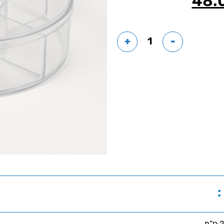
48.
+
-
: