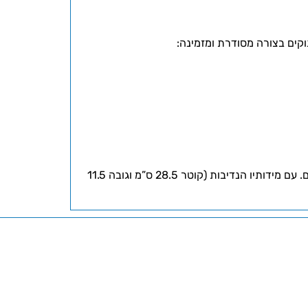
נוקים בצורה מסודרת ומזמינה:
המכסה השקוף הנלווה שומר על טריות המזון ומגן עליו מאבק ומזיקים, תוך שהוא מאפשר לראות את התכולה המפתה שבפנים. עם מידותיו הנדיבות (קוטר 28.5 ס”מ וגובה 11.5