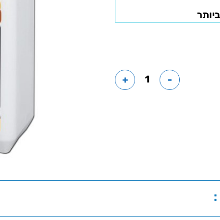
ביותר
+
-
: