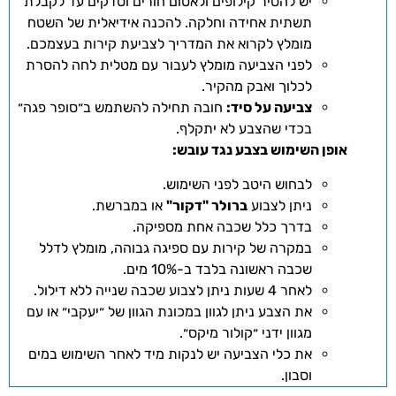
יש להסיר קילופים ולאטום חורים וסדקים עד לקבלת
תשתית אחידה וחלקה. להכנה אידיאלית של השטח
מומלץ לקרוא את המדריך לצביעת קירות בעצמכם.
לפני הצביעה מומלץ לעבור עם מטלית לחה להסרת
לכלוך ואבק מהקיר.
צביעה על סיד:
חובה תחילה להשתמש ב״סופר פגה״
בכדי שהצבע לא יתקלף.
אופן השימוש בצבע נגד עובש:
לבחוש היטב לפני השימוש.
ניתן לצבוע
ברולר "דקור"
או במברשת.
בדרך כלל שכבה אחת מספיקה.
במקרה של קירות עם ספיגה גבוהה, מומלץ לדלל
שכבה ראשונה בלבד ב-10% מים.
לאחר 4 שעות ניתן לצבוע שכבה שנייה ללא דילול.
את הצבע ניתן לגוון במכונת הגוון של ״יעקבי״ או עם
מגוון ידני ״קולור מיקס״.
את כלי הצביעה יש לנקות מיד לאחר השימוש במים
וסבון.