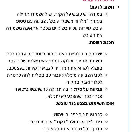
חשוב לדעת!
במידה ויש עובש על הקיר, יש להשמידו תחילה
בעזרת "מלרוד משמיד עובש", צביעה עם סטופ
עובש ישירות על עובש קיים מכסה אך אינה משמידה
את העובש!
הכנת השטח:
יש להסיר קילופים ולאטום חורים וסדקים עד לקבלת
תשתית אחידה וחלקה. להכנה אידיאלית של השטח
מומלץ לקרוא את המדריך לצביעת קירות בעצמכם.
לפני הצביעה מומלץ לעבור עם מטלית לחה להסרת
לכלוך ואבק מהקיר.
צביעה על סיד:
חובה תחילה להשתמש ב״סופר
פגה״ בכדי שהצבע לא יתקלף.
אופן השימוש בצבע נגד עובש:
לבחוש היטב לפני השימוש.
ניתן לצבוע
ברולר "דקור"
או במברשת.
בדרך כלל שכבה אחת מספיקה.