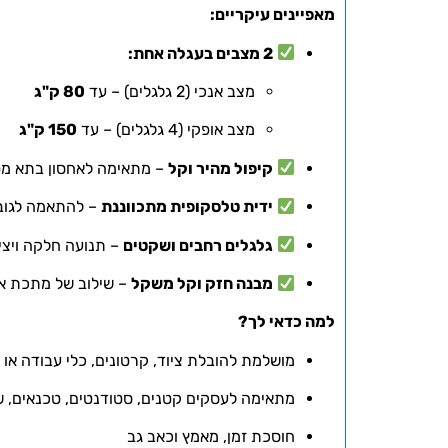
מאפיינים עיקריים:
2 מצבים בעגלה אחת:
מצב אנכי (2 גלגלים) – עד
80 ק"ג
מצב אופקי (4 גלגלים) – עד
150 ק"ג
קיפול מהיר וקל
– מתאימה לאחסון בתא מטע
ידית טלסקופית מתכווננת
– להתאמה לגו
גלגלים רחבים ושקטים
– תנועה חלקה ויצי
מבנה חזק וקל משקל
– שילוב של מתכת א
למה כדאי לך?
מושלמת להובלת ציוד, קרטונים, כלי עבודה או 
מתאימה לעסקים קטנים, סטודנטים, טכנאים, של
חוסכת זמן, מאמץ וכאב גב