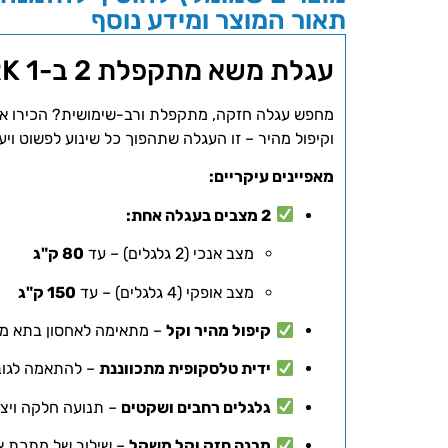
תאור המוצר ומידע נוסף
עגלת משא מתקפלת 2 ב-1 SPARK – פתרון חכם ונייד להובלה קלה
מחפש עגלה חזקה, מתקפלת ורב-שימושית? הכירו 
וקיפול מהיר – זו העגלה שתהפוך כל שינוע לפשוט ויעי
מאפיינים עיקריים:
2 מצבים בעגלה אחת:
מצב אנכי (2 גלגלים) – עד
80 ק"ג
מצב אופקי (4 גלגלים) – עד
150 ק"ג
קיפול מהיר וקל
– מתאימה לאחסון בתא מטע
ידית טלסקופית מתכווננת
– להתאמה לגו
גלגלים רחבים ושקטים
– תנועה חלקה ויצי
מבנה חזק וקל משקל
– שילוב של מתכת א