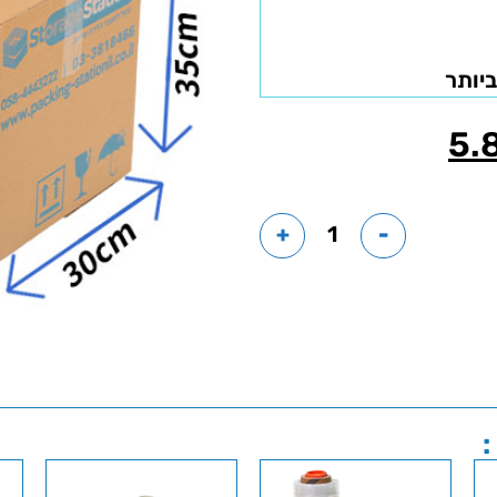
ביותר
5.
+
-
: