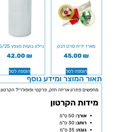
מארז ידית סרט דבק
ניילון בועות פצפץ 0.5/25
42.00
₪
45.00
₪
הוספה לסל
הוספה לסל
תאור המוצר ומידע נוסף
מחפשים פתרון אריזה חזק, פרקטי ופופולרי? הקרטון שלנו בגודל 50 ס"מ הוא הבחירה המושלמת למעבר דירה, לאריזת ציוד משרדי 
מידות הקרטון
אורך:
50 ס"מ
רוחב:
30 ס"מ
גובה:
35 ס"מ