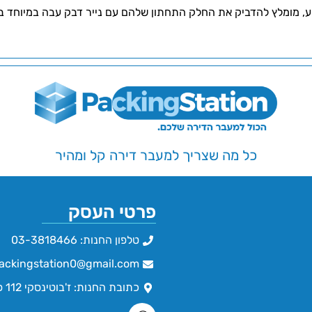
ק את החלק התחתון שלהם עם נייר דבק עבה במיוחד בצורת X – מה שמוסיף עמידות ומונע
כל מה שצריך למעבר דירה קל ומהיר
פרטי העסק
טלפון החנות: 03-3818466
ackingstation0@gmail.com
כתובת החנות: ז'בוטינסקי 112 פתח תקווה